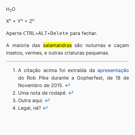
H
O
2
n
n
n
X
+ Y
= Z
Aperte
para fechar.
CTRL
+
ALT
+
Delete
A maioria das
salamandras
são noturnas e caçam
insetos, vermes, e outras criaturas pequenas.
A citação acima foi extraída da
apresentação
do Rob Pike durante a Gopherfest, de 18 de
Novembro de 2015.
↩︎
Uma nota de rodapé.
↩︎
Outra aqui.
↩︎
Legal, né?
↩︎