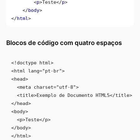
<
p
>
Teste
</
p
>
</
body
>
</
html
>
Blocos de código com quatro espaços
<!doctype html>

<html lang="pt-br">

<head>

  <meta charset="utf-8">

  <title>Exemplo de Documento HTML5</title>

</head>

<body>

  <p>Teste</p>

</body>
