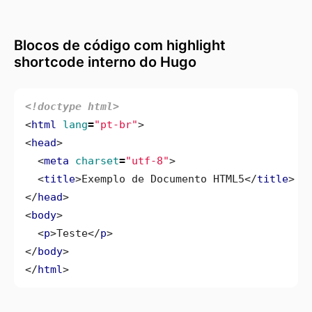
Blocos de código com highlight
shortcode interno do Hugo
<!doctype html>
<
html
lang
=
"pt-br"
>
<
head
>
<
meta
charset
=
"utf-8"
>
<
title
>
Exemplo de Documento HTML5
</
title
>
</
head
>
<
body
>
<
p
>
Teste
</
p
>
</
body
>
</
html
>