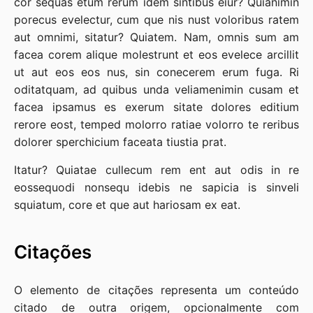
cor sequas etum rerum idem sintibus eiur? Quianimin
porecus evelectur, cum que nis nust voloribus ratem
aut omnimi, sitatur? Quiatem. Nam, omnis sum am
facea corem alique molestrunt et eos evelece arcillit
ut aut eos eos nus, sin conecerem erum fuga. Ri
oditatquam, ad quibus unda veliamenimin cusam et
facea ipsamus es exerum sitate dolores editium
rerore eost, temped molorro ratiae volorro te reribus
dolorer sperchicium faceata tiustia prat.
Itatur? Quiatae cullecum rem ent aut odis in re
eossequodi nonsequ idebis ne sapicia is sinveli
squiatum, core et que aut hariosam ex eat.
Citações
O elemento de citações representa um conteúdo
citado de outra origem, opcionalmente com