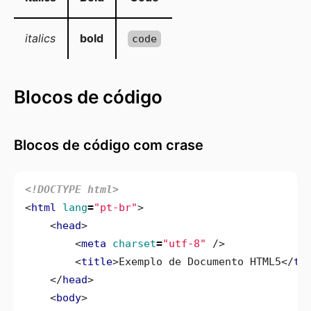
italics
bold
code
Blocos de código
Blocos de código com crase
<!DOCTYPE html>
<
html
lang
=
"pt-br"
>
<
head
>
<
meta
charset
=
"utf-8"
/>
<
title
>
Exemplo de Documento HTML5
</
ti
</
head
>
<
body
>