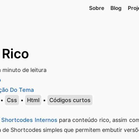
Sobre
Blog
Proj
 Rico
minuto de leitura
o
ção Do Tema
•
Css
•
Html
•
Códigos curtos
s
Shortcodes Internos
para conteúdo rico, assim c
de Shortcodes simples que permitem embutir versõe