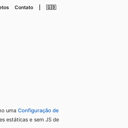
etos
Contato
|
🇬🇧
omo uma
Configuração de
s estáticas e sem JS de