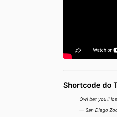
Shortcode do 
Owl bet you'll lo
— San Diego Zoo