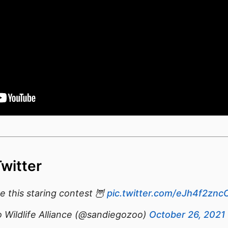
Twitter
se this staring contest 🦉
pic.twitter.com/eJh4f2znc
 Wildlife Alliance (@sandiegozoo)
October 26, 2021